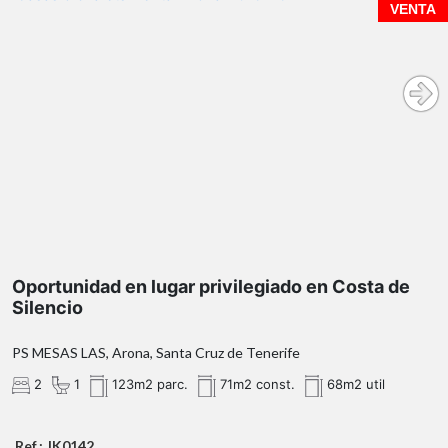
VENTA
inquilino estable con
contrato vigente hasta junio 2028.
Oportunidad en lugar privilegiado en Costa de
Silencio
PS MESAS LAS, Arona, Santa Cruz de Tenerife
2
1
123m2 parc.
71m2 const.
68m2 util
Ref.: JK0142