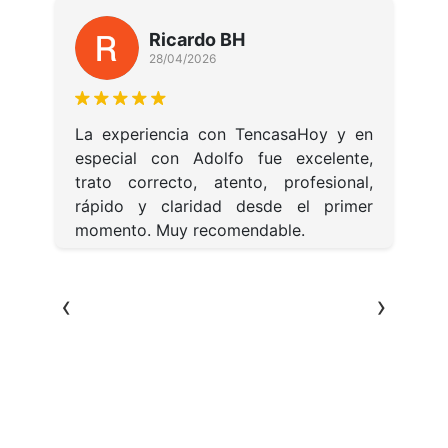
Ricardo BH
28/04/2026
L
1
mi
La experiencia con TencasaHoy y en
m
el
especial con Adolfo fue excelente,
d
ia
trato correcto, atento, profesional,
i
de
rápido y claridad desde el primer
e
er
momento. Muy recomendable.
T
na
ón
‹
›
do
ón
 y
el
 y
en
 a