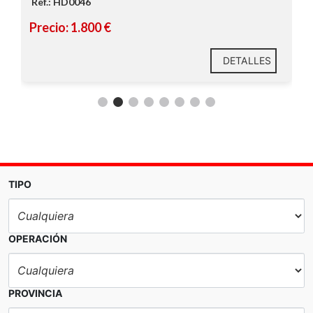
Ref.: HD0046
Oficina y baño incorporados
Precio: 1.800 €
Zona segura y bien comunicada
Ideal para almacén, taller, distribución o
comercio
DETALLES
Perfecta para empresas que buscan
funcionalidad, accesibilidad y visibilidad.
TIPO
OPERACIÓN
PROVINCIA