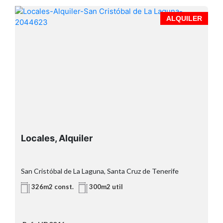
A
ALQUILER
Locales, Alquiler
,
San Cristóbal de La Laguna, Santa Cruz de Tenerife
326m2 const.
300m2 util
Superficie total: 326m2 construidos
Buena altura interior y acceso para
vehículos