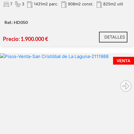
7
3
1431m2 parc.
908m2 const.
825m2 util
Ref.: HD050
DETALLES
Precio: 1.900.000 €
VENTA