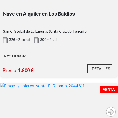
Nave en Alquiler en Los Baldíos
Superficie total: 326m2 construidos
San Cristóbal de La Laguna, Santa Cruz de Tenerife
Buena altura interior y acceso para vehículos
326m2 const.
300m2 util
Oficina y baño incorporados
Zona segura y bien comunicada
Ideal para almacén, taller, distribución o comercio
Ref.: HD0046
Perfecta para empresas que buscan funcionalidad,
accesibilidad y visibilidad.
DETALLES
Precio: 1.800 €
VENTA