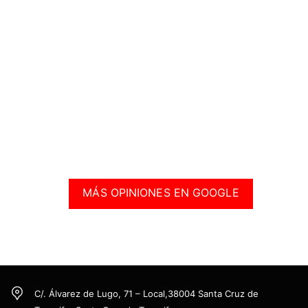
ma
ro
tu
za
do
o,
MÁS OPINIONES EN GOOGLE
C/. Álvarez de Lugo, 71 – Local,38004 Santa Cruz de