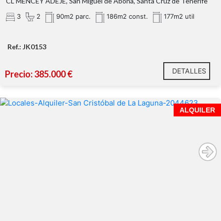
CL MENCEY ADEJE, San Miguel de Abona, Santa Cruz de Tenerife
3
2
90m2 parc.
186m2 const.
177m2 util
Ref.: JK0153
DETALLES
Precio: 385.000 €
ALQUILER