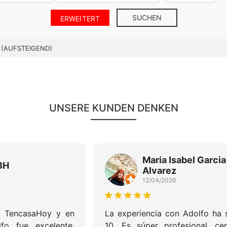
SUCHEN
ERWEITERT
 (AUFSTEIGEND)
UNSERE KUNDEN DENKEN
Maria Isabel Garcia
BH
Alvarez
12/04/2026
n TencasaHoy y en
La experiencia con Adolfo ha 
fo fue excelente,
10. Es súper profesional, ce