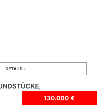
ILS
TÜCKE,
130.000 €