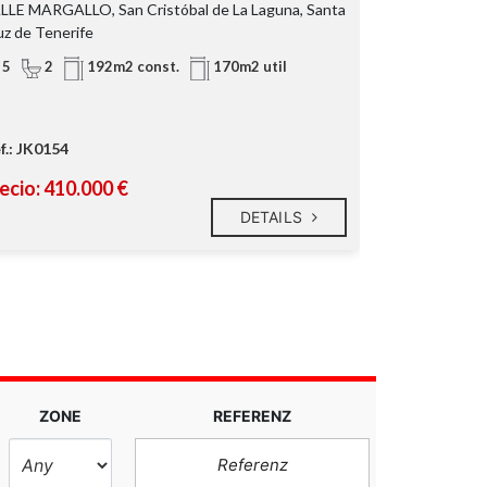
LLE MARGALLO, San Cristóbal de La Laguna, Santa
CR GENERAL A
uz de Tenerife
Cruz de Teneri
5
2
192m2 const.
170m2 util
520m2 parc
f.: JK0154
Ref.: JK0159
ecio: 410.000 €
Precio: 130
DETAILS
ZONE
REFERENZ