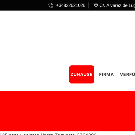
+34822621026
C/. Álvarez de Lu
ZUHAUSE
FIRMA
VERFÜ