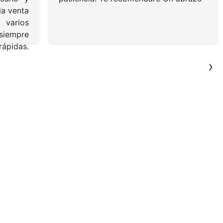
la venta
varios
 siempre
rápidas.
›