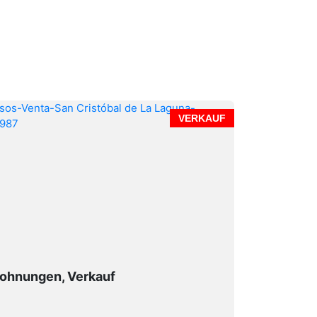
VERKAUF
ohnungen, Verkauf
Farmen un