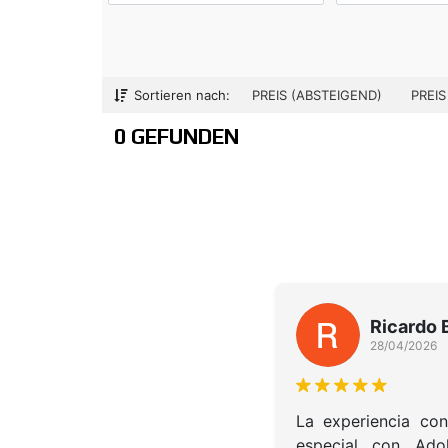
Sortieren nach:
PREIS (ABSTEIGEND)
PREIS
0 GEFUNDEN
Radytel Canarias
Ricardo 
03/06/2026
28/04/2026
a reseña quiero expresar mi
La experiencia co
ncero agradecimiento por el
especial con Adol