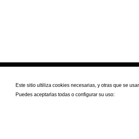
C/. Álvarez de Lugo, 71 –
Local,38004 Santa Cruz de
Este sitio ultiliza cookies necesarias, y otras que se u
Tenerife. Santa Cruz de Tenerife
Puedes aceptarlas todas o configurar su uso:
+34822621026
info@tencasahoy.com