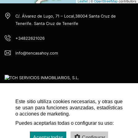
Leaflet
| ©
OpenStreetMap
contributors
C/. Álvarez de Lugo, 71 – Local,38004 Santa Cruz de
Tenerife. Santa Cruz de Tenerife
+34822621026
info@tencasahoy.com
Este sitio ultiliza cookies necesarias, y otras que
NAVEGACIÓN RÁPIDA
se usan para funciones avanzadas, estadísticas
INICIO
o acciones de marketing.
Puedes aceptarlas todas o configurar su uso:
CONTACTO
AVISO LEGAL
Aceptar todas
Configurar