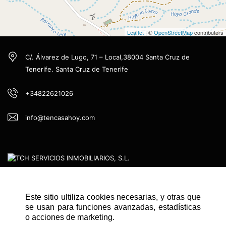
Leaflet
| ©
OpenStreetMap
contributors
C/. Álvarez de Lugo, 71 – Local,38004 Santa Cruz de
Tenerife. Santa Cruz de Tenerife
+34822621026
info@tencasahoy.com
Este sitio ultiliza cookies necesarias, y otras que
NAVEGACIÓN RÁPIDA
se usan para funciones avanzadas, estadísticas
INICIO
o acciones de marketing.