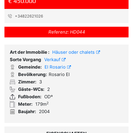
€ 450.000
+34822621026
Referenz:
HD044
Art der Immobilie :
Häuser oder chalets
Sorte Vorgang
Verkauf
Gemeinde:
El Rosario
Bevölkerung:
Rosario El
Zimmer:
3
Gäste-WCs:
2
Fußboden:
ODº
2
Meter:
179m
Baujahr:
2004